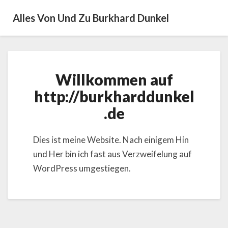
Alles Von Und Zu Burkhard Dunkel
Willkommen
Willkommen auf
auf
http://burkharddunkel.de
http://burkharddunkel
.de
Dies ist meine Website. Nach einigem Hin
und Her bin ich fast aus Verzweifelung auf
WordPress umgestiegen.